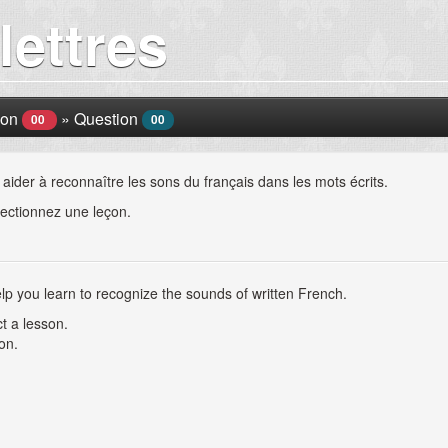
lettres
çon
»
Question
00
00
aider à reconnaître les sons du français dans les mots écrits.
ectionnez une leçon.
help you learn to recognize the sounds of written French.
t a lesson.
on.